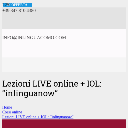
IN OFFERTA!
IN OFFERTA!
IN OFFERTA!
IN OFFERTA!
IN OFFERTA!
IN OFFERTA!
IN OFFERTA!
IN OFFERTA!
IN OFFERTA!
IN OFFERTA!
IN OFFERTA!
+39 347 810 4380
INFO@INLINGUACOMO.COM
Lezioni LIVE online + IOL:
“inlinguanow”
Home
Corsi online
Lezioni LIVE online + IOL: “inlinguanow”